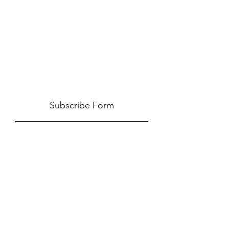
Subscribe Form
Submit
653 59 49 79
Carrer de Francesc Macià i Llussà, s/n, 08402
Granollers, Barcelona, Spain